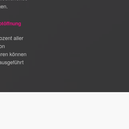
gen.
otöffnung
zent aller
on
üren können
ausgeführt
nst Gerlingen
|
Schlüsseldienst Rommelshausen
|
|
Schlüsseldienst Seelberg
|
Schlüsseldienst Fellbach
|
dienst Neckarsulm
|
Schlüsseldienst Sersheim
|