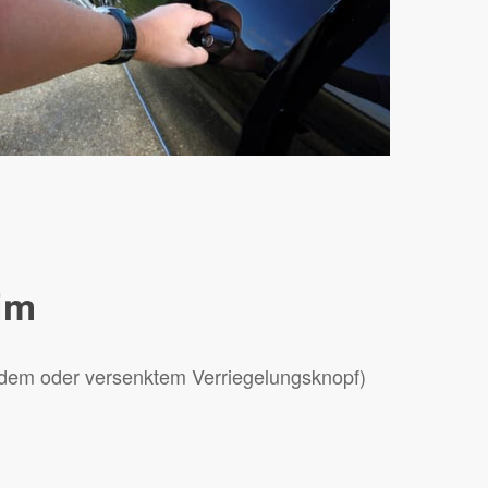
eim
ndem oder versenktem Verriegelungsknopf)