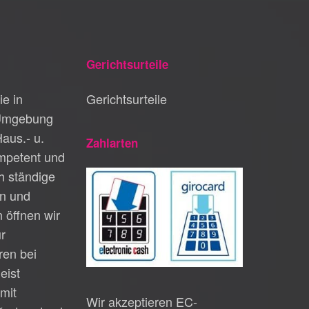
Gerichtsurteile
ie in
Gerichtsurteile
Umgebung
Haus.- u.
Zahlarten
petent und
h ständige
n und
 öffnen wir
ur
en bei
eist
mit
Wir akzeptieren EC-