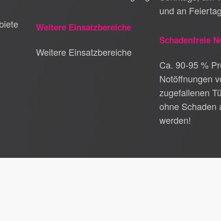
und an Feierta
biete
Weitere Einsatzbereiche
Schadenfreie N
Weitere Einsatzbereiche
Ca. 90-95 % Pro
Notöffnungen v
zugefallenen T
ohne Schaden 
werden!
hutz
|
Kontakt
hlüsseldienst Schwaikheim
|
Schlüsseldienst Stammheim
|
Schlüsseldie
|
Schlüsseldienst Bad Rappenau
|
Schlüsseldienst Stuttgart Hallschlag
hlüsseldienst Remseck
|
Schlüsseldienst Bad Friedrichshall
|
Schlüssel