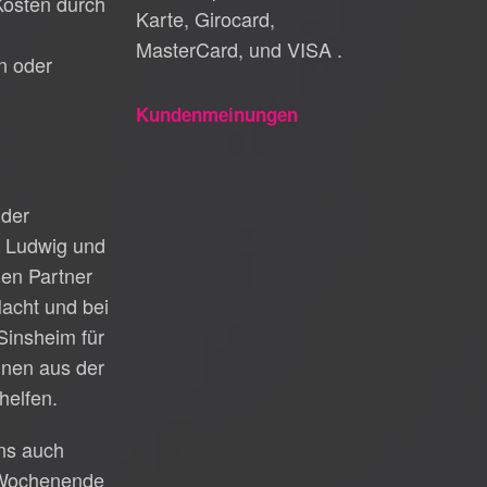
Kosten durch
Karte, Girocard,
MasterCard, und VISA .
n oder
Kundenmeinungen
 der
t Ludwig und
gen Partner
acht und bei
 Sinsheim für
hnen aus der
helfen.
uns auch
Wochenende