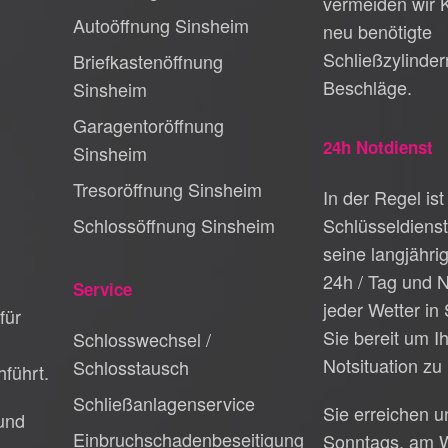
vermeiden wir 
Autoöffnung Sinsheim
neu benötigte
Schließzylinder
Briefkastenöffnung
Beschläge.
Sinsheim
Garagentoröffnung
24h Notdienst
Sinsheim
Tresoröffnung Sinsheim
In der Regel ist
Schlossöffnung Sinsheim
Schlüsseldiens
seine langjähri
24h / Tag und N
Service
jeder Wetter in
für
Sie bereit um I
Schlosswechsel /
Notsituation zu 
Schlosstausch
führt.
Schließanlagenservice
Sie erreichen 
und
Einbruchschadenbeseitigung
Sonntags, am 