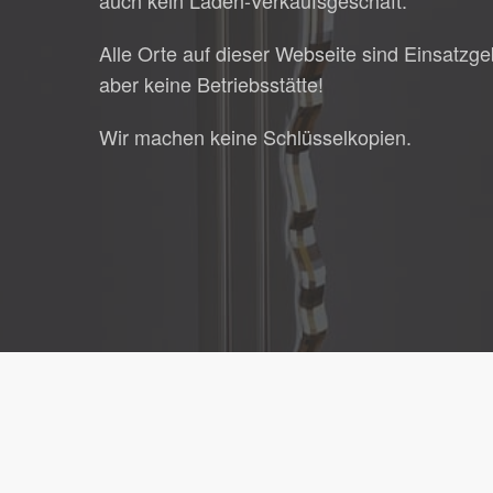
Alle Orte auf dieser Webseite sind Einsatzge
aber keine Betriebsstätte!
Wir machen keine Schlüsselkopien.
© 2026 Schlüsseldienst Sinsheim.
Impressum
|
Datensc
Weitere Einsatzbereiche:
Schlüsseldienst Auenwald
|
Sc
Schlüsseldienst Obersulm
|
Schlüsseldienst Rudersberg
Schlüsseldienst Brackenheim
|
Schlüsseldienst Calw
|
Sc