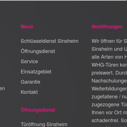
Menü
Notöffnungen
Schlüsseldienst Sinsheim
Wir öffnen für S
Sinsheim und 
Öffnungsdienst
alle Arten von 
Service
WHG-Türen kom
Einsatzgebiet
preiswert. Durc
Nachschulunge
Garantie
en
Weiterbildungen
Kontakt
zugefallene / n
zugezogene Tür
Öffnungsdienst
Ihnen vor Ort m
schadenfrei. So
Türöffnung Sinsheim