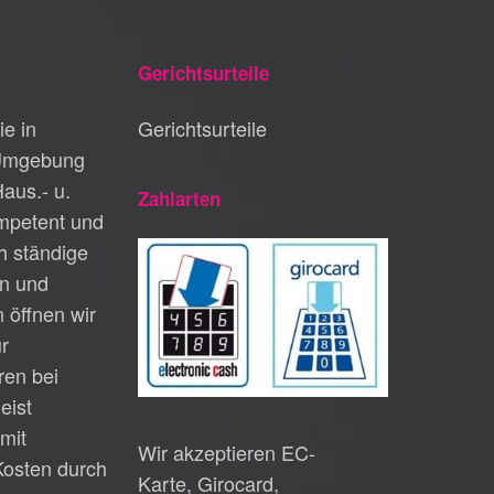
Gerichtsurteile
ie in
Gerichtsurteile
Umgebung
Haus.- u.
Zahlarten
petent und
h ständige
n und
 öffnen wir
ur
en bei
eist
mit
Wir akzeptieren EC-
Kosten durch
Karte, Girocard,