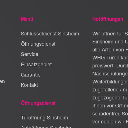
Menü
Notöffnungen
Schlüsseldienst Sinsheim
Wir öffnen für S
Sinsheim und 
Öffnungsdienst
alle Arten von 
Service
WHG-Türen kom
Einsatzgebiet
preiswert. Durc
Nachschulunge
Garantie
en
Weiterbildungen
Kontakt
zugefallene / n
zugezogene Tür
Öffnungsdienst
Ihnen vor Ort m
schadenfrei. So
Türöffnung Sinsheim
vermeiden wir 
Autoöffnung Sinsheim