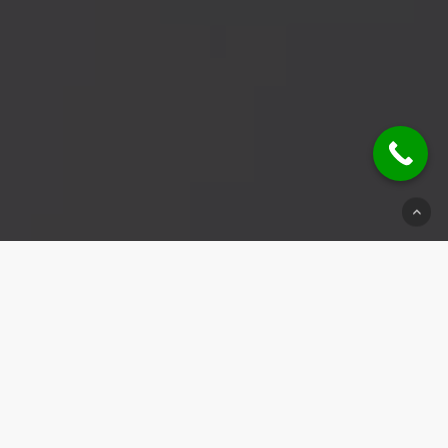
© 2026 Schlüsseldienst Sinsheim.
Impressum
|
Datenschutz
|
Kontakt
Weitere Einsatzbereiche:
Schlüsseldienst Leinfelden-Echterdingen
|
Schlüsseldienst Gerlingen
|
Schlüsseldienst Pattonville
|
Schlüsseldienst Bretzfeld
|
Schlüsseldienst Calw
|
Schlüsseldienst
Ilsfeld
|
Schlüsseldienst Beilstein
|
Schlüsseldienst Lauffen
|